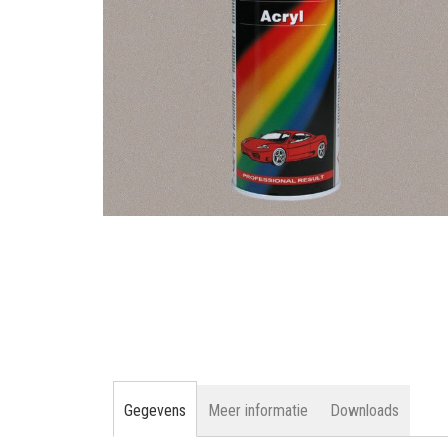
gallerij
Ga
naar
het
begin
van
de
afbeeldingen-
gallerij
Gegevens
Meer informatie
Downloads