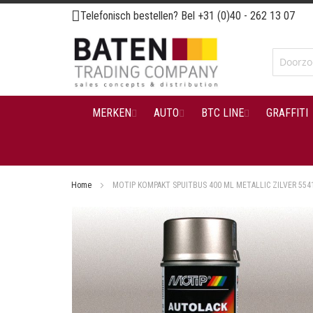
Ga
Telefonisch bestellen? Bel
+31 (0)40 - 262 13 07
naar
de
inhoud
MERKEN
AUTO
BTC LINE
GRAFFITI
Home
MOTIP KOMPAKT SPUITBUS 400 ML METALLIC ZILVER 554
Ga
naar
het
einde
van
de
afbeeldingen-