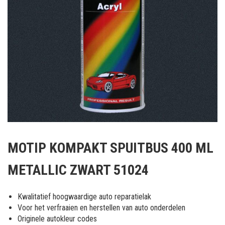
Ga
naar
MOTIP KOMPAKT SPUITBUS 400 ML
het
begin
METALLIC ZWART 51024
van
de
afbeeldingen-
Kwalitatief hoogwaardige auto reparatielak
gallerij
Voor het verfraaien en herstellen van auto onderdelen
Originele autokleur codes