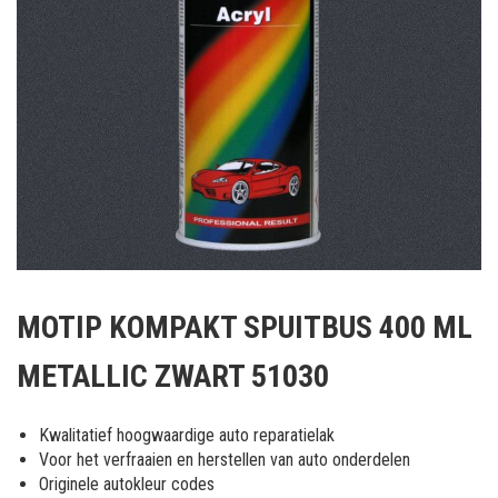
Ga
naar
MOTIP KOMPAKT SPUITBUS 400 ML
het
begin
METALLIC ZWART 51030
van
de
afbeeldingen-
Kwalitatief hoogwaardige auto reparatielak
gallerij
Voor het verfraaien en herstellen van auto onderdelen
Originele autokleur codes