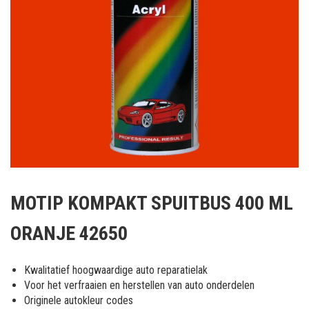
Ga
naar
MOTIP KOMPAKT SPUITBUS 400 ML
het
begin
ORANJE 42650
van
de
afbeeldingen-
Kwalitatief hoogwaardige auto reparatielak
gallerij
Voor het verfraaien en herstellen van auto onderdelen
Originele autokleur codes