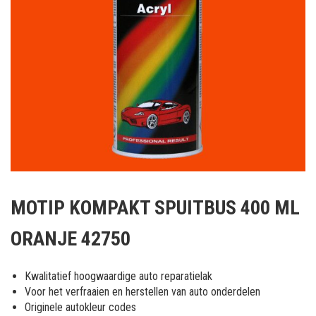
Ga
naar
MOTIP KOMPAKT SPUITBUS 400 ML
het
begin
ORANJE 42750
van
de
afbeeldingen-
Kwalitatief hoogwaardige auto reparatielak
gallerij
Voor het verfraaien en herstellen van auto onderdelen
Originele autokleur codes