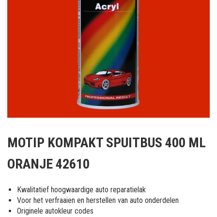
Ga
naar
MOTIP KOMPAKT SPUITBUS 400 ML
het
begin
ORANJE 42610
van
de
afbeeldingen-
Kwalitatief hoogwaardige auto reparatielak
gallerij
Voor het verfraaien en herstellen van auto onderdelen
Originele autokleur codes