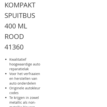
KOMPAKT
van
de
afbeeldingen-
SPUITBUS
gallerij
400 ML
ROOD
41360
Kwalitatief
hoogwaardige auto
reparatielak
Voor het verfraaien
en herstellen van
auto onderdelen
Originele autokleur
codes
Te krijgen in zowel
metallic als non-