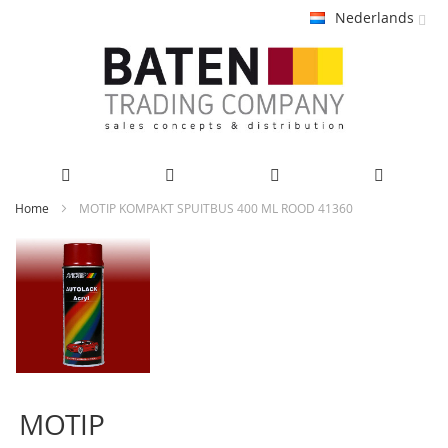
Nederlands
Ga
Home
MOTIP KOMPAKT SPUITBUS 400 ML ROOD 41360
naar
Ga
de
naar
inhoud
het
einde
van
de
afbeeldingen-
Ga
gallerij
naar
MOTIP
het
begin