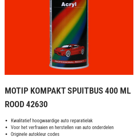
Ga
naar
MOTIP KOMPAKT SPUITBUS 400 ML
het
begin
ROOD 42630
van
de
afbeeldingen-
Kwalitatief hoogwaardige auto reparatielak
gallerij
Voor het verfraaien en herstellen van auto onderdelen
Originele autokleur codes