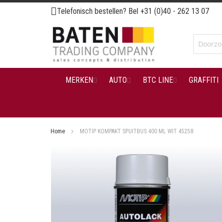
Ga
Telefonisch bestellen? Bel
+31 (0)40 - 262 13 07
naar
de
inhoud
MERKEN
AUTO
BTC LINE
GRAFFITI
Home
MOTIP KOMPAKT SPUITBUS 400 ML WIT 45258
Ga
naar
het
einde
van
de
afbeeldingen-