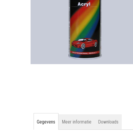
gallerij
Ga
naar
het
begin
van
de
afbeeldingen-
gallerij
Gegevens
Meer informatie
Downloads