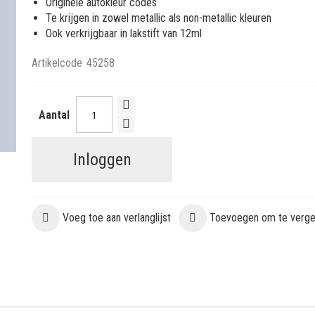
Originele autokleur codes
Te krijgen in zowel metallic als non-metallic kleuren
Ook verkrijgbaar in lakstift van 12ml
Artikelcode
45258
Aantal
Inloggen
Voeg toe aan verlanglijst
Toevoegen om te vergel