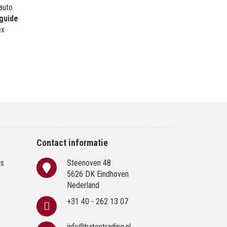
 auto
guide
ex
Contact informatie
is
Steenoven 48
n
5626 DK Eindhoven
Nederland
+31 40 - 262 13 07
info@batentrading.nl