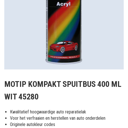
Ga
naar
MOTIP KOMPAKT SPUITBUS 400 ML
het
begin
WIT 45280
van
de
afbeeldingen-
Kwalitatief hoogwaardige auto reparatielak
gallerij
Voor het verfraaien en herstellen van auto onderdelen
Originele autokleur codes