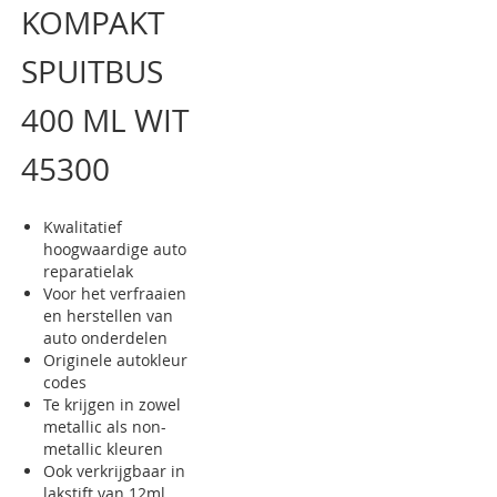
KOMPAKT
van
de
afbeeldingen-
SPUITBUS
gallerij
400 ML WIT
45300
Kwalitatief
hoogwaardige auto
reparatielak
Voor het verfraaien
en herstellen van
auto onderdelen
Originele autokleur
codes
Te krijgen in zowel
metallic als non-
metallic kleuren
Ook verkrijgbaar in
lakstift van 12ml