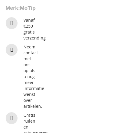
Merk:
MoTip
Vanaf
€250
gratis
verzending
Neem
contact
met
ons
op als
u nog
meer
informatie
wenst
over
artikelen.
Gratis
ruilen
en
retourneren.