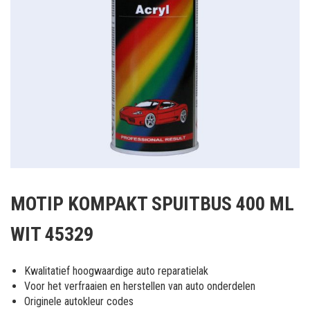
Ga
naar
MOTIP KOMPAKT SPUITBUS 400 ML
het
begin
WIT 45329
van
de
afbeeldingen-
Kwalitatief hoogwaardige auto reparatielak
gallerij
Voor het verfraaien en herstellen van auto onderdelen
Originele autokleur codes