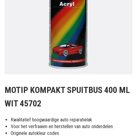
Ga
naar
MOTIP KOMPAKT SPUITBUS 400 ML
het
begin
WIT 45702
van
de
afbeeldingen-
Kwalitatief hoogwaardige auto reparatielak
gallerij
Voor het verfraaien en herstellen van auto onderdelen
Originele autokleur codes