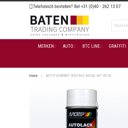
Ga
Telefonisch bestellen? Bel
+31 (0)40 - 262 13 07
naar
de
inhoud
MERKEN
AUTO
BTC LINE
GRAFFITI
Home
MOTIP KOMPAKT SPUITBUS 400 ML WIT 45745
Ga
naar
het
einde
van
de
afbeeldingen-