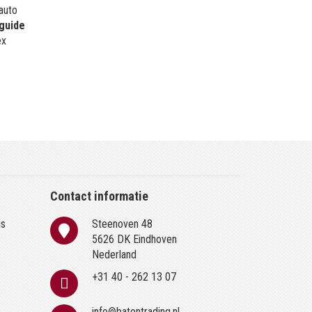
 auto
guide
ex
Contact informatie
is
Steenoven 48
n
5626 DK Eindhoven
Nederland
+31 40 - 262 13 07
info@batentrading.nl