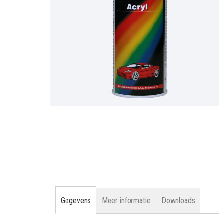
gallerij
Ga
naar
het
begin
van
de
afbeeldingen-
gallerij
Gegevens
Meer informatie
Downloads