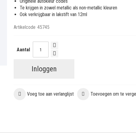
Originele autokleur codes
Te krijgen in zowel metallic als non-metallic kleuren
Ook verkrijgbaar in lakstift van 12ml
Artikelcode
45745
Aantal
Inloggen
Voeg toe aan verlanglijst
Toevoegen om te vergel