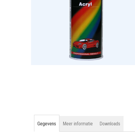
gallerij
Ga
naar
het
begin
van
de
afbeeldingen-
gallerij
Gegevens
Meer informatie
Downloads