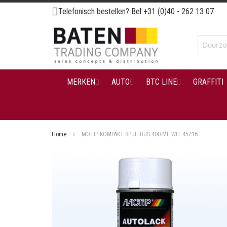
Ga
Telefonisch bestellen? Bel
+31 (0)40 - 262 13 07
naar
de
inhoud
MERKEN
AUTO
BTC LINE
GRAFFITI
Home
MOTIP KOMPAKT SPUITBUS 400 ML WIT 45716
Ga
naar
het
einde
van
de
afbeeldingen-