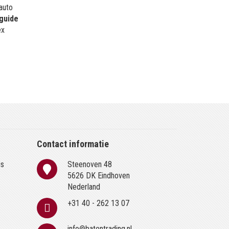
 auto
guide
ex
Contact informatie
is
Steenoven 48
n
5626 DK Eindhoven
Nederland
+31 40 - 262 13 07
info@batentrading.nl