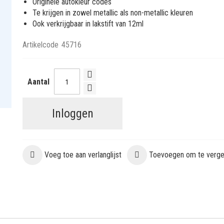
Originele autokleur codes
Te krijgen in zowel metallic als non-metallic kleuren
Ook verkrijgbaar in lakstift van 12ml
Artikelcode
45716
Aantal
Inloggen
Voeg toe aan verlanglijst
Toevoegen om te vergel