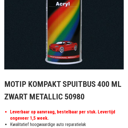
Ga
naar
MOTIP KOMPAKT SPUITBUS 400 ML
het
begin
ZWART METALLIC 50980
van
de
afbeeldingen-
Leverbaar op aanvraag, bestelbaar per stuk. Levertijd
gallerij
ongeveer 1,5 week.
Kwalitatief hoogwaardige auto reparatielak