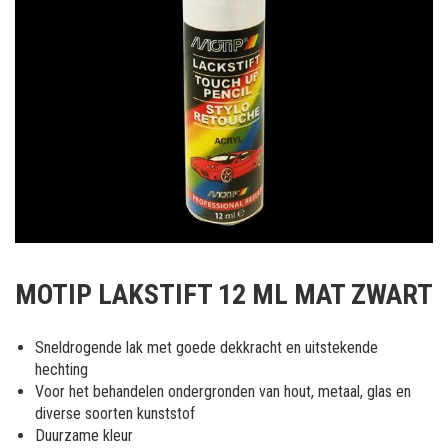
Ga
naar
MOTIP LAKSTIFT 12 ML MAT ZWART
het
begin
van
Sneldrogende lak met goede dekkracht en uitstekende
de
hechting
afbeeldingen-
Voor het behandelen ondergronden van hout, metaal, glas en
gallerij
diverse soorten kunststof
Duurzame kleur