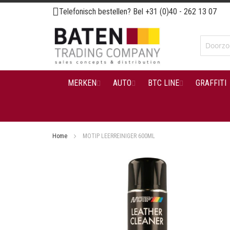
Ga
Telefonisch bestellen? Bel
+31 (0)40 - 262 13 07
naar
de
inhoud
MERKEN
AUTO
BTC LINE
GRAFFITI
Home
MOTIP LEERREINIGER 600ML
Ga
naar
het
einde
van
de
afbeeldingen-