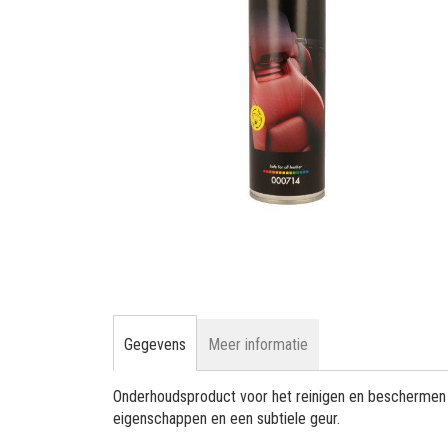
gallerij
Ga
naar
het
begin
van
de
Gegevens
Meer informatie
afbeeldingen-
gallerij
Onderhoudsproduct voor het reinigen en beschermen v
eigenschappen en een subtiele geur.