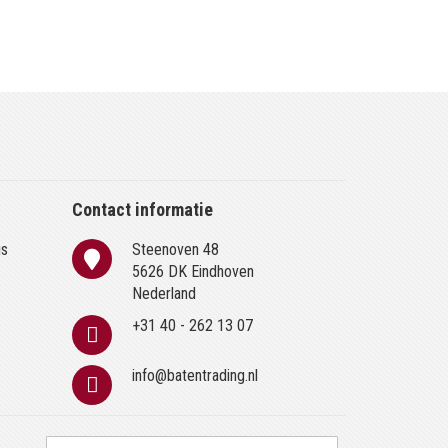
Contact informatie
is
Steenoven 48
n
5626 DK Eindhoven
Nederland
+31 40 - 262 13 07
info@batentrading.nl
Abonneer