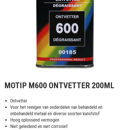
Ga
naar
MOTIP M600 ONTVETTER 200ML
het
begin
van
Ontvetter
de
Voor het reinigen van onderdelen van behandeld en
afbeeldingen-
onbehandeld metaal en diverse soorten kunststof
gallerij
Hoog oplossend vermogen
Niet geleidend en niet corrosief