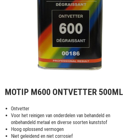
Ga
naar
MOTIP M600 ONTVETTER 500ML
het
begin
van
Ontvetter
de
Voor het reinigen van onderdelen van behandeld en
afbeeldingen-
onbehandeld metaal en diverse soorten kunststof
gallerij
Hoog oplossend vermogen
Niet geleidend en niet corrosief