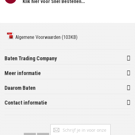
Klik hier voor Snel Bestellen...
Algemene Voorwaarden (103KB)
Baten Trading Company
Meer informatie
Daarom Baten
Contact informatie
Abonneer
Inschrijv
u