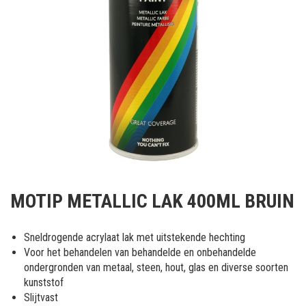
Ga
naar
MOTIP METALLIC LAK 400ML BRUIN
het
begin
van
Sneldrogende acrylaat lak met uitstekende hechting
de
Voor het behandelen van behandelde en onbehandelde
afbeeldingen-
ondergronden van metaal, steen, hout, glas en diverse soorten
gallerij
kunststof
Slijtvast