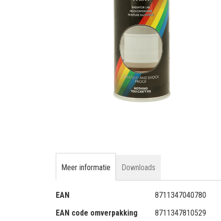
gallerij
Ga
naar
het
begin
van
de
Meer informatie
Downloads
afbeeldingen-
gallerij
Meer
EAN
8711347040780
informatie
EAN code omverpakking
8711347810529