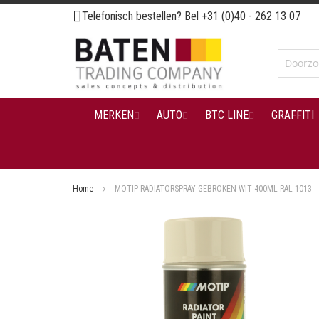
Ga
Telefonisch bestellen? Bel
+31 (0)40 - 262 13 07
naar
de
inhoud
MERKEN
AUTO
BTC LINE
GRAFFITI
Home
MOTIP RADIATORSPRAY GEBROKEN WIT 400ML RAL 1013
Ga
naar
het
einde
van
de
afbeeldingen-