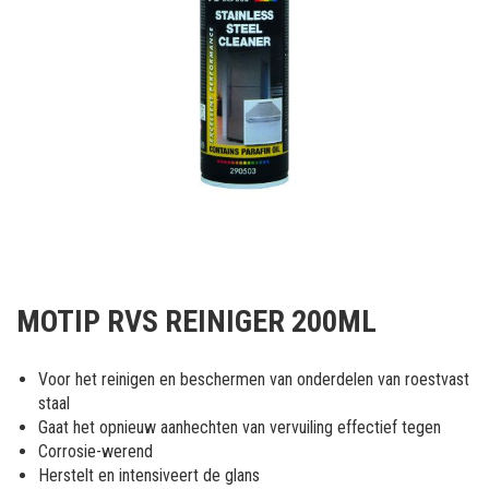
Ga
naar
MOTIP RVS REINIGER 200ML
het
begin
van
Voor het reinigen en beschermen van onderdelen van roestvast
de
staal
afbeeldingen-
Gaat het opnieuw aanhechten van vervuiling effectief tegen
gallerij
Corrosie-werend
Herstelt en intensiveert de glans