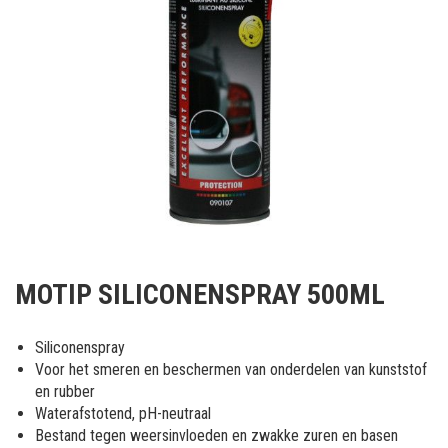
Ga
naar
MOTIP SILICONENSPRAY 500ML
het
begin
van
Siliconenspray
de
Voor het smeren en beschermen van onderdelen van kunststof
afbeeldingen-
en rubber
gallerij
Waterafstotend, pH-neutraal
Bestand tegen weersinvloeden en zwakke zuren en basen