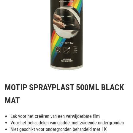
Ga
naar
MOTIP SPRAYPLAST 500ML BLACK
het
begin
MAT
van
de
afbeeldingen-
Lak voor het creëren van een verwijderbare film
gallerij
Voor het behandelen van gladde, niet zuigende ondergronden
Niet geschikt voor ondergronden behandeld met 1K