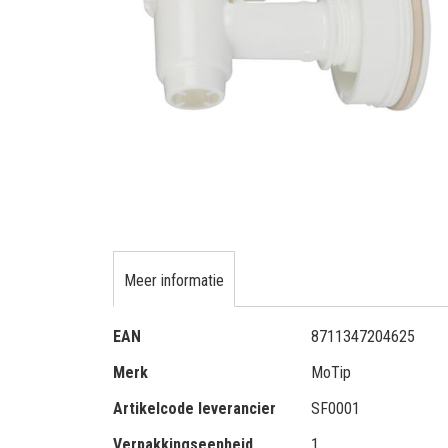
gallerij
Ga
naar
het
Meer informatie
begin
van
Meer
de
EAN
8711347204625
informatie
afbeeldingen-
Merk
MoTip
gallerij
Artikelcode leverancier
SF0001
Verpakkingseenheid
1