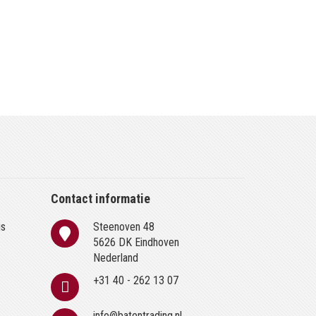
Contact informatie
is
Steenoven 48
n
5626 DK Eindhoven
Nederland
+31 40 - 262 13 07
info@batentrading.nl