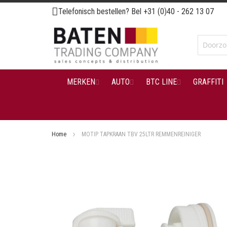
Ga
Telefonisch bestellen? Bel
+31 (0)40 - 262 13 07
naar
de
inhoud
MERKEN
AUTO
BTC LINE
GRAFFITI
Home
MOTIP TAPKRAAN TBV 25LTR REMMENREINIGER
Ga
naar
het
einde
van
de
afbeeldingen-