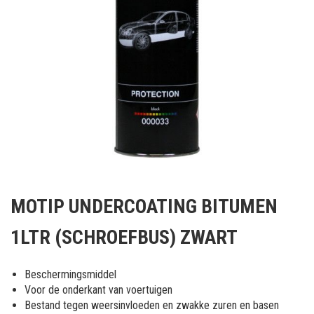
Ga
naar
MOTIP UNDERCOATING BITUMEN
het
begin
1LTR (SCHROEFBUS) ZWART
van
de
afbeeldingen-
Beschermingsmiddel
gallerij
Voor de onderkant van voertuigen
Bestand tegen weersinvloeden en zwakke zuren en basen