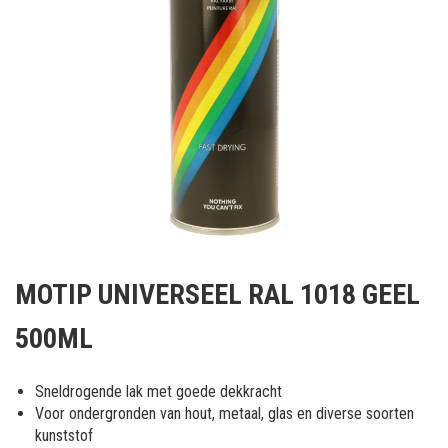
Ga
naar
MOTIP UNIVERSEEL RAL 1018 GEEL
het
begin
500ML
van
de
afbeeldingen-
Sneldrogende lak met goede dekkracht
gallerij
Voor ondergronden van hout, metaal, glas en diverse soorten
kunststof