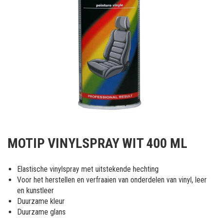
Ga
naar
MOTIP VINYLSPRAY WIT 400 ML
het
begin
van
Elastische vinylspray met uitstekende hechting
de
Voor het herstellen en verfraaien van onderdelen van vinyl, leer
afbeeldingen-
en kunstleer
gallerij
Duurzame kleur
Duurzame glans