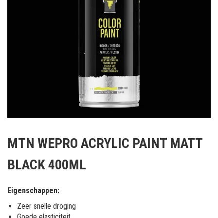
Ga
naar
MTN WEPRO ACRYLIC PAINT MATT
het
begin
BLACK 400ML
van
de
afbeeldingen-
Eigenschappen:
gallerij
Zeer snelle droging
Goede elasticiteit