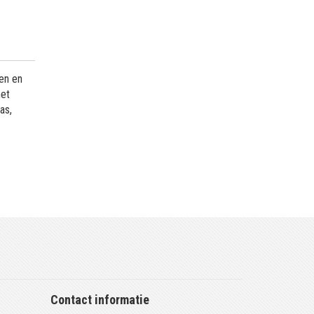
sen en
het
as,
Contact informatie