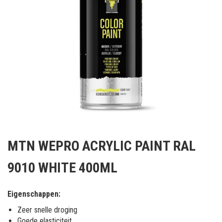
Ga
naar
MTN WEPRO ACRYLIC PAINT RAL
het
begin
9010 WHITE 400ML
van
de
afbeeldingen-
Eigenschappen:
gallerij
Zeer snelle droging
Goede elasticiteit