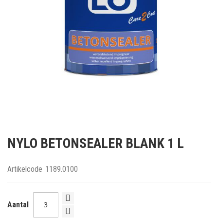
Ga
naar
NYLO BETONSEALER BLANK 1 L
het
begin
van
Artikelcode
1189.0100
de
afbeeldingen-
gallerij
Aantal