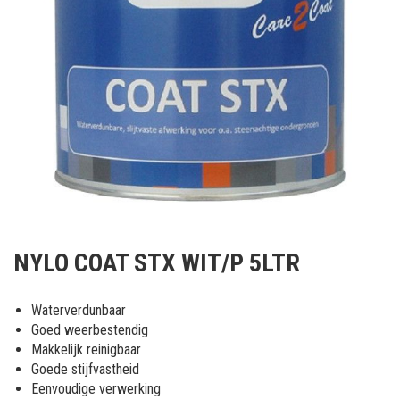
Ga
naar
NYLO COAT STX WIT/P 5LTR
het
begin
van
Waterverdunbaar
de
Goed weerbestendig
afbeeldingen-
Makkelijk reinigbaar
gallerij
Goede stijfvastheid
Eenvoudige verwerking