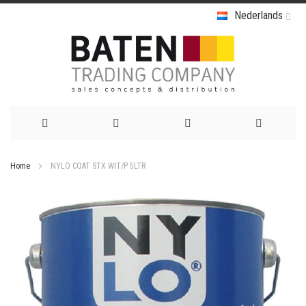
Nederlands
Ga
Home
NYLO COAT STX WIT/P 5LTR
naar
Ga
de
naar
het
inhoud
einde
van
de
afbeeldingen-
gallerij