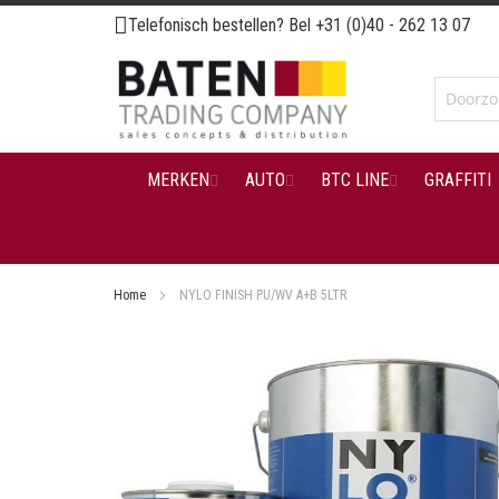
Ga
Telefonisch bestellen? Bel
+31 (0)40 - 262 13 07
naar
de
inhoud
MERKEN
AUTO
BTC LINE
GRAFFITI
Home
NYLO FINISH PU/WV A+B 5LTR
Ga
naar
het
einde
van
de
afbeeldingen-