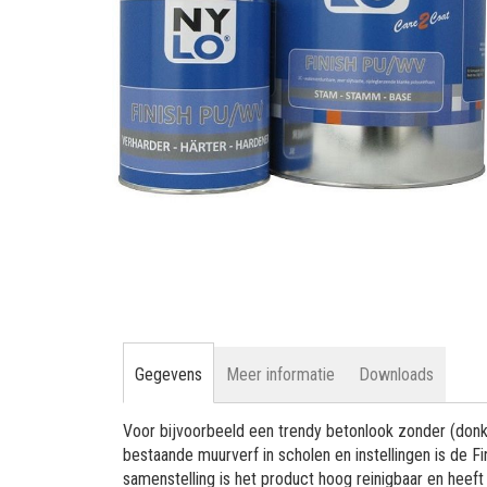
gallerij
Ga
naar
het
begin
van
de
Gegevens
Meer informatie
Downloads
afbeeldingen-
gallerij
Voor bijvoorbeeld een trendy betonlook zonder (don
bestaande muurverf in scholen en instellingen is de 
samenstelling is het product hoog reinigbaar en heeft