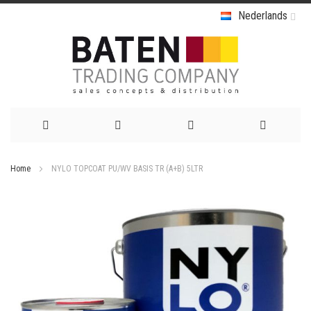
Nederlands
Ga
Home
NYLO TOPCOAT PU/WV BASIS TR (A+B) 5LTR
naar
Ga
de
naar
het
inhoud
einde
van
de
afbeeldingen-
gallerij