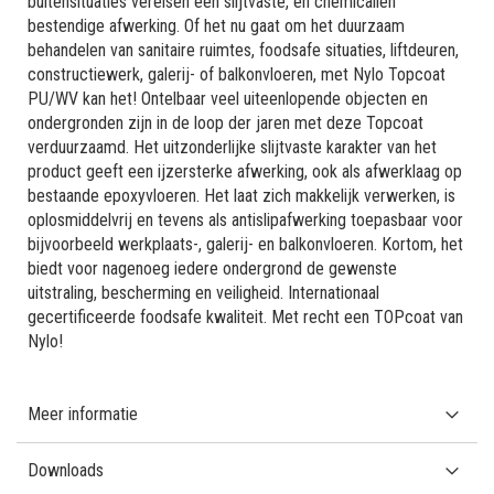
buitensituaties vereisen een slijtvaste, en chemicaliën
bestendige afwerking. Of het nu gaat om het duurzaam
behandelen van sanitaire ruimtes, foodsafe situaties, liftdeuren,
constructiewerk, galerij- of balkonvloeren, met Nylo Topcoat
PU/WV kan het! Ontelbaar veel uiteenlopende objecten en
ondergronden zijn in de loop der jaren met deze Topcoat
verduurzaamd. Het uitzonderlijke slijtvaste karakter van het
product geeft een ijzersterke afwerking, ook als afwerklaag op
bestaande epoxyvloeren. Het laat zich makkelijk verwerken, is
oplosmiddelvrij en tevens als antislipafwerking toepasbaar voor
bijvoorbeeld werkplaats-, galerij- en balkonvloeren. Kortom, het
biedt voor nagenoeg iedere ondergrond de gewenste
uitstraling, bescherming en veiligheid. Internationaal
gecertificeerde foodsafe kwaliteit. Met recht een TOPcoat van
Nylo!
Meer informatie
Downloads