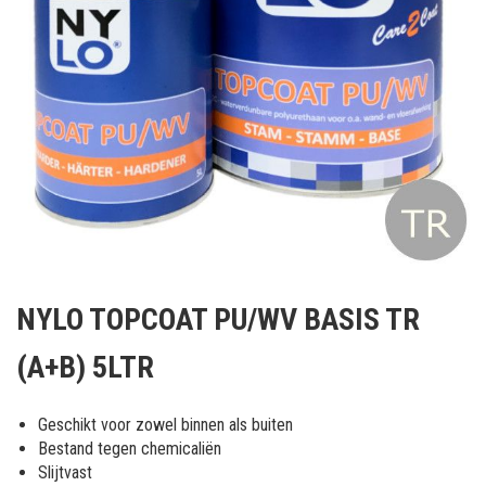
Ga
naar
NYLO TOPCOAT PU/WV BASIS TR
het
begin
(A+B) 5LTR
van
de
afbeeldingen-
Geschikt voor zowel binnen als buiten
gallerij
Bestand tegen chemicaliën
Slijtvast