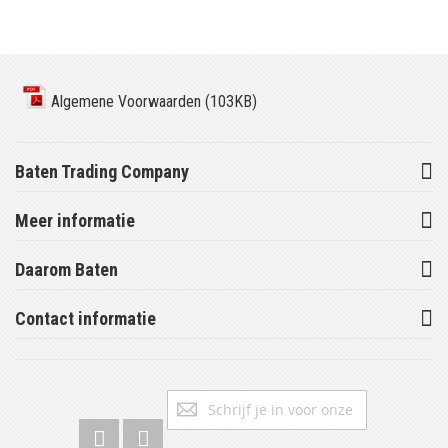
Algemene Voorwaarden (103KB)
Baten Trading Company
Meer informatie
Daarom Baten
Contact informatie
Abonneer
Inschrijv
u
op