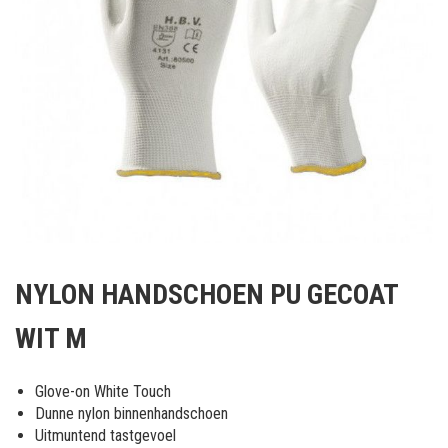
Ga
naar
NYLON HANDSCHOEN PU GECOAT
het
begin
WIT M
van
de
afbeeldingen-
Glove-on White Touch
gallerij
Dunne nylon binnenhandschoen
Uitmuntend tastgevoel