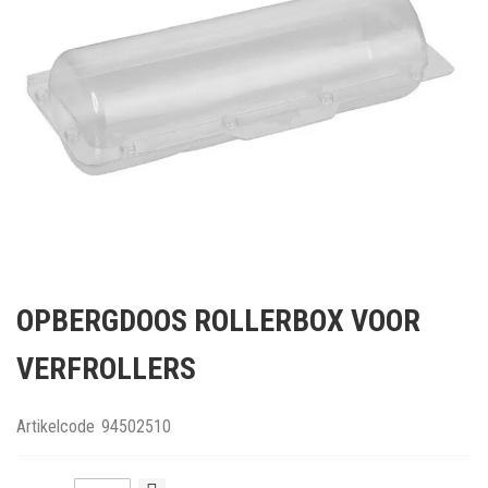
Ga
naar
OPBERGDOOS ROLLERBOX VOOR
het
begin
VERFROLLERS
van
de
afbeeldingen-
Artikelcode
94502510
gallerij