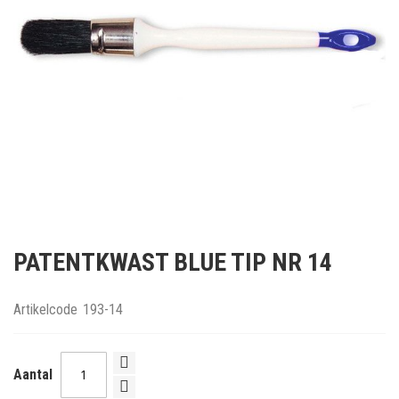
Ga
naar
PATENTKWAST BLUE TIP NR 14
het
begin
van
Artikelcode
193-14
de
afbeeldingen-
gallerij
Aantal