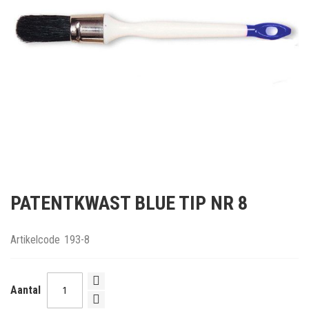
Ga
naar
PATENTKWAST BLUE TIP NR 8
het
begin
van
Artikelcode
193-8
de
afbeeldingen-
gallerij
Aantal