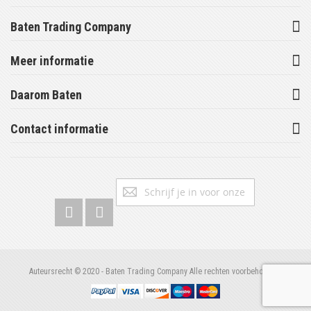
Baten Trading Company
Meer informatie
Daarom Baten
Contact informatie
Abonneer
Inschrijv
u
op
onze
nieuwsbrief
Auteursrecht © 2020 - Baten Trading Company Alle rechten voorbehouden.