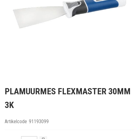
Ga
naar
PLAMUURMES FLEXMASTER 30MM
het
begin
3K
van
de
afbeeldingen-
Artikelcode
91193099
gallerij