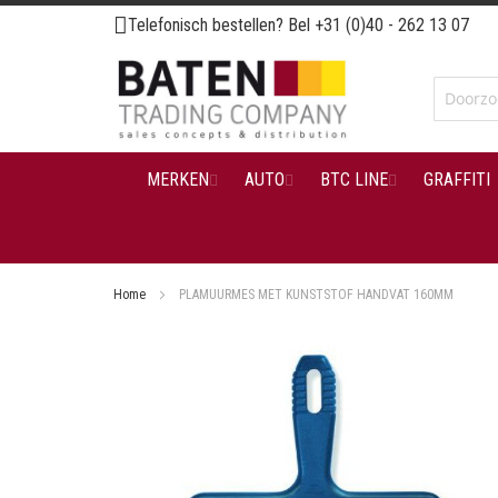
Ga
Telefonisch bestellen? Bel
+31 (0)40 - 262 13 07
naar
de
inhoud
MERKEN
AUTO
BTC LINE
GRAFFITI
Home
PLAMUURMES MET KUNSTSTOF HANDVAT 160MM
Ga
naar
het
einde
van
de
afbeeldingen-