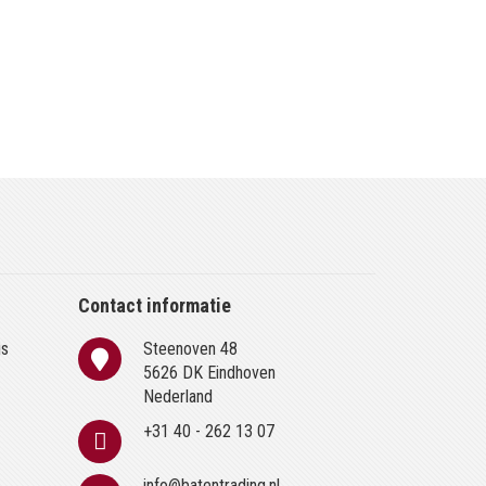
Contact informatie
is
Steenoven 48
n
5626 DK Eindhoven
Nederland
+31 40 - 262 13 07
info@batentrading.nl