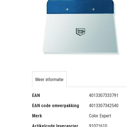
gallerij
Ga
naar
het
Meer informatie
begin
van
Meer
de
EAN
4013307333791
informatie
afbeeldingen-
EAN code omverpakking
4013307342540
gallerij
Merk
Color Expert
Artikelcode leverancier
91021610