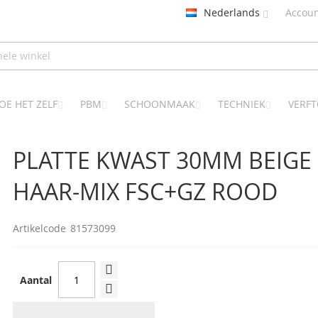
Nederlands
Accou
OE HET ZELF
PBM
SCHOONMAAK
TECHNIEK
VERF
PLATTE KWAST 30MM BEIGE
HAAR-MIX FSC+GZ ROOD
Artikelcode
81573099
Aantal