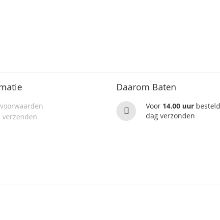
matie
Daarom Baten
 voorwaarden
Voor
14.00 uur
besteld
dag verzonden
n verzenden