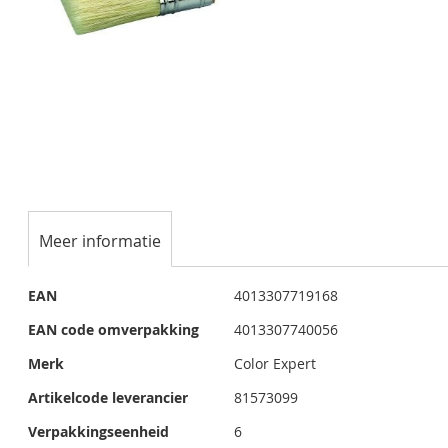
Ga
naar
het
Meer informatie
begin
van
Meer
de
EAN
4013307719168
informatie
afbeeldingen-
EAN code omverpakking
4013307740056
gallerij
Merk
Color Expert
Artikelcode leverancier
81573099
Verpakkingseenheid
6