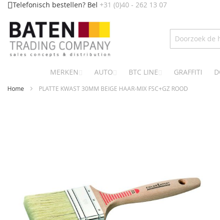
Ga
Telefonisch bestellen? Bel
+31 (0)40 - 262 13 07
naar
de
inhoud
MERKEN
AUTO
BTC LINE
GRAFFITI
D
Home
PLATTE KWAST 30MM BEIGE HAAR-MIX FSC+GZ ROOD
Ga
naar
het
einde
van
de
afbeeldingen-
gallerij