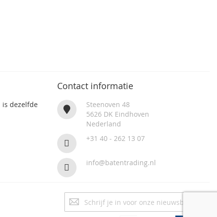
Contact informatie
 is dezelfde
Steenoven 48
5626 DK Eindhoven
Nederland
+31 40 - 262 13 07
info@batentrading.nl
Abonneer
u
op