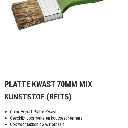
Ga
naar
PLATTE KWAST 70MM MIX
het
begin
KUNSTSTOF (BEITS)
van
de
afbeeldingen-
Color Expert Platte Kwast
gallerij
Geschikt voor beits en houtbeschermers
Ook voor lakken op waterbasis