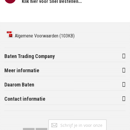
Klik hier voor Snel Bestellen...
Algemene Voorwaarden (103KB)
Baten Trading Company
Meer informatie
Daarom Baten
Contact informatie
Abonneer
Inschrijv
u