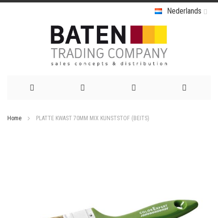
Nederlands
Ga
Home
PLATTE KWAST 70MM MIX KUNSTSTOF (BEITS)
naar
Ga
de
naar
het
inhoud
einde
van
de
afbeeldingen-
gallerij