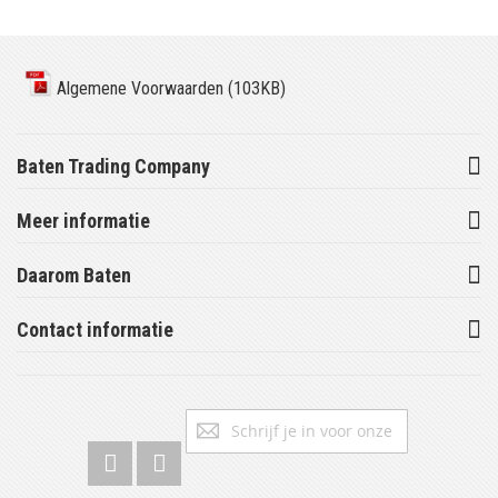
Algemene Voorwaarden (103KB)
Baten Trading Company
Meer informatie
Daarom Baten
Contact informatie
Abonneer
Inschrijv
u
op
onze