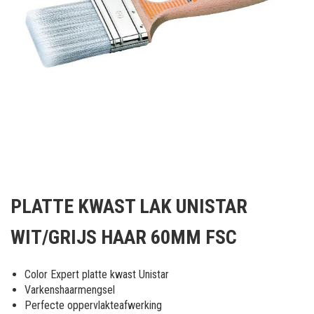
Ga
naar
PLATTE KWAST LAK UNISTAR
het
begin
WIT/GRIJS HAAR 60MM FSC
van
de
afbeeldingen-
Color Expert platte kwast Unistar
gallerij
Varkenshaarmengsel
Perfecte oppervlakteafwerking