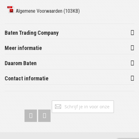
Algemene Voorwaarden (103KB)
Baten Trading Company
Meer informatie
Daarom Baten
Contact informatie
Abonneer
Inschrijv
u
op
onze
nieuwsbrief