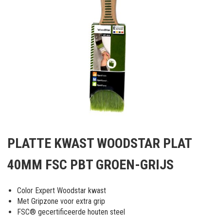
Ga
naar
PLATTE KWAST WOODSTAR PLAT
het
begin
40MM FSC PBT GROEN-GRIJS
van
de
afbeeldingen-
Color Expert Woodstar kwast
gallerij
Met Gripzone voor extra grip
FSC® gecertificeerde houten steel