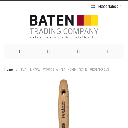
Nederlands
Ga
Home
PLATTE KWAST WOODSTAR PLAT 40MM FSC PBT GROEN-GRIJS
naar
Ga
de
naar
het
inhoud
einde
van
de
afbeeldingen-
gallerij