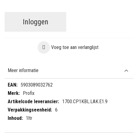
Inloggen
Voeg toe aan verlanglijst
Meer informatie
Meer
5903089032762
informatie
Profix
1700.CP1KBL.LAK.E1.9
6
1ltr