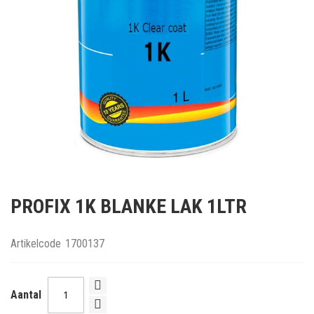
Ga
naar
PROFIX 1K BLANKE LAK 1LTR
het
begin
van
Artikelcode
1700137
de
afbeeldingen-
gallerij
Aantal