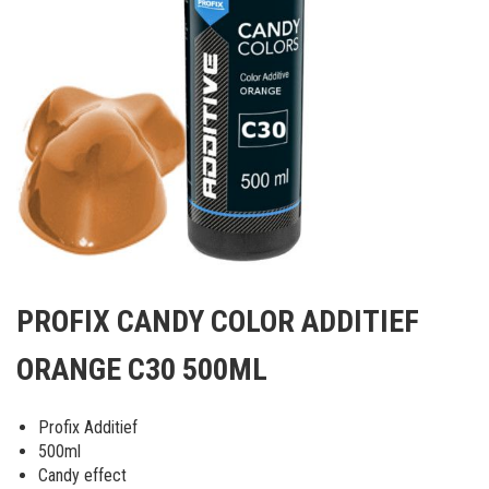
Ga
naar
PROFIX CANDY COLOR ADDITIEF
het
begin
ORANGE C30 500ML
van
de
afbeeldingen-
Profix Additief
gallerij
500ml
Candy effect