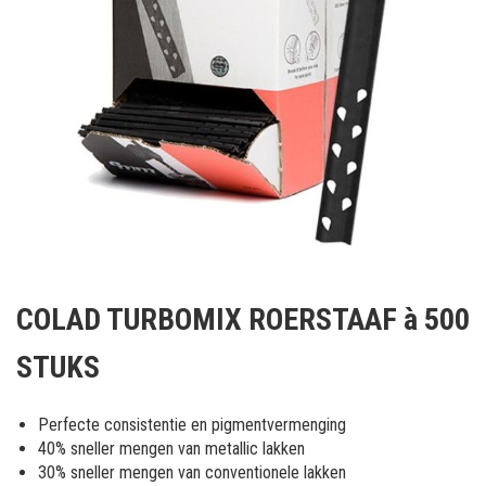
Ga
naar
COLAD TURBOMIX ROERSTAAF à 500
het
begin
STUKS
van
de
afbeeldingen-
Perfecte consistentie en pigmentvermenging
gallerij
40% sneller mengen van metallic lakken
30% sneller mengen van conventionele lakken