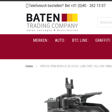
Ga
Telefonisch bestellen? Bel
+31 (0)40 - 262 13 07
naar
de
inhoud
MERKEN
AUTO
BTC LINE
GRAFFITI
Home
PROFIX CP88 ACRYLIC 2K 201GL LEAD FREE YELLOW ORAN
Ga
naar
het
einde
van
de
afbeeldingen-