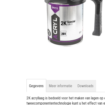
gallerij
Ga
naar
het
begin
van
de
afbeeldingen-
Gegevens
Meer informatie
Downloads
gallerij
2K acryllaag is bedoeld voor het maken van lagen op 
tweecomponententechnologie kunt u het effect van e